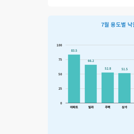
7월 용도별 
100
83.5
83.5
75
66.2
66.2
52.8
52.8
51.5
51.5
50
25
0
아파트
빌라
주택
상가