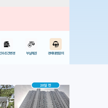
인수조건변경
부실채권
경매대행문의
16일 전