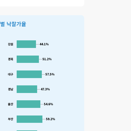
역별 낙찰가율
강원
44.1%
44.1%
51.2%
51.2%
경북
대구
57.5%
57.5%
경남
47.3%
47.3%
울산
54.6%
54.6%
59.2%
59.2%
부산