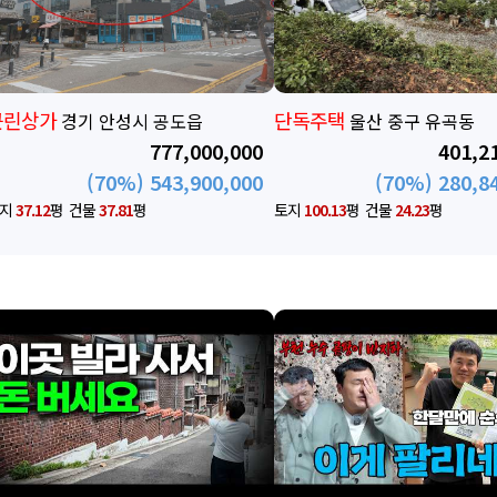
단독주택
아파트
울산 중구 유곡동
서울 강서구 등촌동
401,211,050
1,288,0
(70%) 280,848,000
(80%) 1,030,4
토지
100.13
평
건물
24.23
평
토지
18.66
평
건물
40.81
평