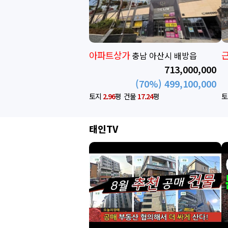
근린상가
경기 안성시 공도읍
777,000,000
(70%) 543,900,000
토지
37.12
평
건물
37.81
평
태인TV