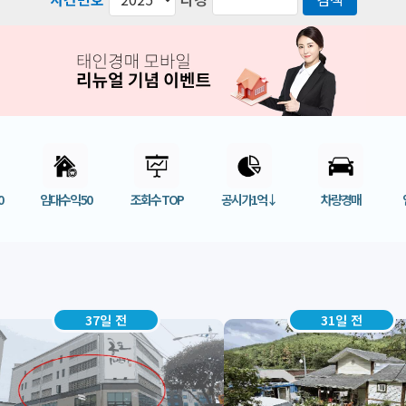
0
임대수익 50
조회수 TOP
공시가1억↓
차량경매
31일 전
20일 전