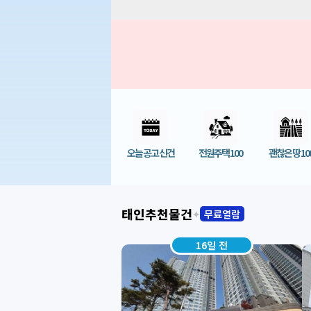
오늘 공고 신건
전원주택 100
괜찮은 땅 10
태인추천물건
무료열람
✦
37일 전