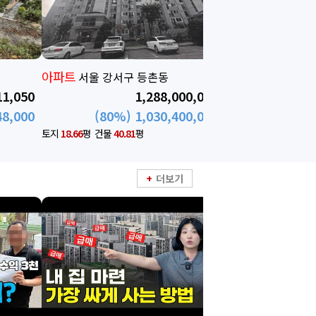
아파트상가
충남 아산시 배방읍
00,000
713,000,000
00,000
(70%) 499,100,000
토지
2.96
평
건물
17.24
평
더보기