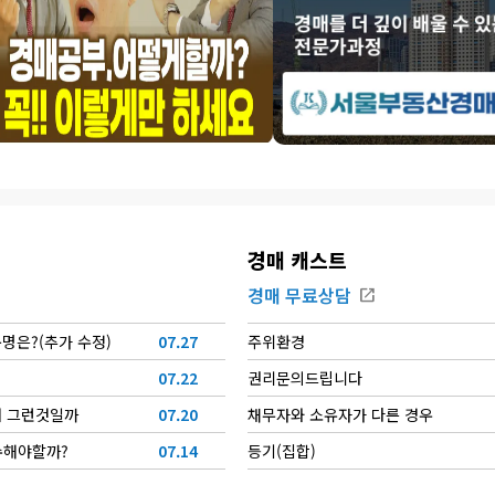
경매 캐스트
경매 무료상담
open_in_new
운명은?(추가 수정)
07.27
주위환경
07.22
권리문의드립니다
왜 그런것일까
07.20
채무자와 소유자가 다른 경우
수해야할까?
07.14
등기(집합)