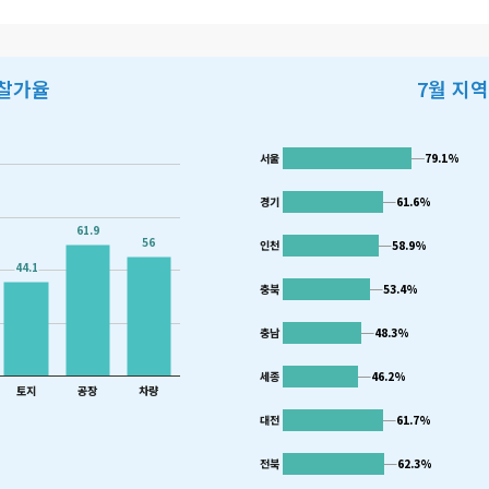
낙찰가율
7월 지
79.1%
79.1%
서울
경기
61.6%
61.6%
61.9
61.9
56
56
인천
58.9%
58.9%
44.1
44.1
충북
53.4%
53.4%
충남
48.3%
48.3%
세종
46.2%
46.2%
토지
공장
차량
대전
61.7%
61.7%
전북
62.3%
62.3%