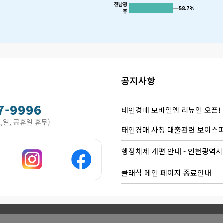
전남광
58.7%
58.7%
주
공지사항
7-9996
태인경매 모바일앱 리뉴얼 오픈!
(토,일, 공휴일 휴무)
태인경매 사칭 대출관련 보이스
행정체제 개편 안내 - 인천광역시 및
클래식 메인 페이지 종료안내