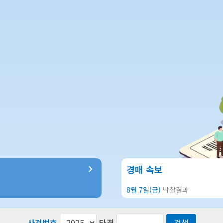
keyboard_arrow_right
경매 속보
8월 7일(금)
낙찰결과
사건번호
타경
검색