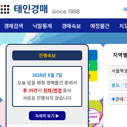
사
경매검색
낙찰통계
경매속보
예정물건
지
지역
account_circle
진행속보
로그인
로그인
2026년 8월 7일
로그인
로그인해주세요!
오늘 입찰 예정 경매물건 중에서
용도 :
총 35건
이
취하/변경
등의
회원가입
·
아이디찾기
·
비밀번호 찾기
사유로 진행되지 않습니다
경매
자세히 보기 ▶