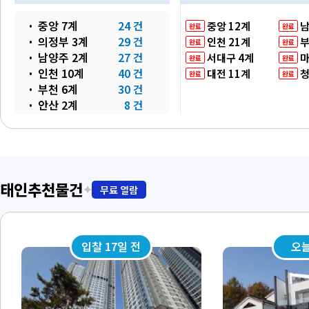
중앙 7계
24 건
중앙 12계
남
완료
완료
의정부 3계
29 건
인천 21계
부
완료
완료
남양주 2계
27 건
서대구 4계
마
완료
완료
인천 10계
40 건
대전 11계
청
완료
완료
부천 6계
30 건
안산 2계
8 건
대구 6계
26 건
김천 3계
38 건
서대구 2계
16 건
마산 3계
21 건
울산 9계
35 건
태인추천물건
✦
무료 열람
광주 3계
28 건
대전 8계
14 건
입찰 17일 전
오늘