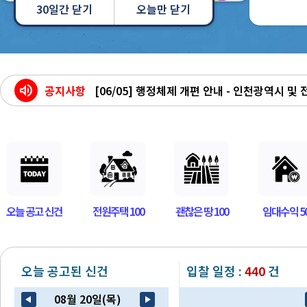
30일간 닫기
오늘만 닫기
volume_up
공지사항
[07/13] 태인경매 모바일앱 리뉴얼 오픈!
[06/11] 태인경매 사칭 대출관련 보이스피싱 주
[06/05] 행정체제 개편 안내 - 인천광역시 및 전
[05/06] 클래식 메인 페이지 종료안내
오늘 공고 신건
전원주택 100
괜찮은 땅 100
임대수익 5
오늘 공고된 신건
입찰 일정 :
440
건
08월 20일(목)
arrow_back_2
play_arrow