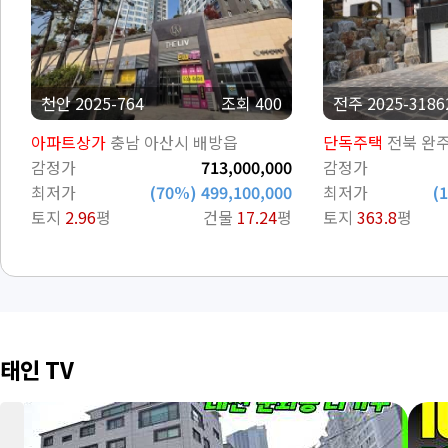
천안 2025-764
조회 400
전주 2025-3186
아파트상가
충남 아산시 배방읍
단독주택
전북 완
감정가
713,000,000
감정가
최저가
(70%) 499,100,000
최저가
(
토지
2.96
평
건물
17.24
평
토지
363.8
평
태인 TV