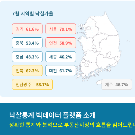
7월 지역별 낙찰가율
경기
61.6%
서울
79.1%
충북
53.4%
인천
58.9%
충남
48.3%
세종
46.2%
전북
62.3%
대전
61.7%
전남광주
58.7%
제주
46.7%
낙찰통계 빅데이터 플랫폼 소개
정확한 통계와 분석으로 부동산시장의 흐름을 읽어드립