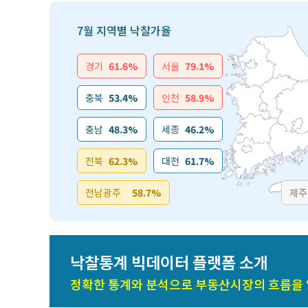
7월 지역별 낙찰가율
경기
61.6%
서울
79.1%
충북
53.4%
인천
58.9%
충남
48.3%
세종
46.2%
전북
62.3%
대전
61.7%
전남광주
58.7%
제주
낙찰통계 빅데이터 플랫폼 소개
정확한 통계와 분석으로 부동산시장의 흐름을