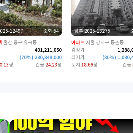
025-12497
조회 54
남부 2025-13275
택
울산 중구 유곡동
아파트
서울 강서구 등촌동
401,211,050
감정가
1,288,
(70%) 280,848,000
최저가
(80%) 1,030,
0.13
평
건물
24.23
평
토지
18.66
평
건물