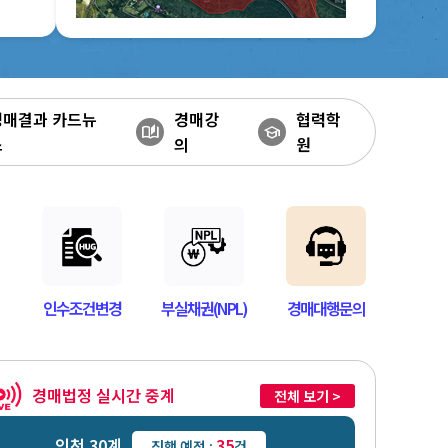
경매결과 카드뉴
경매강
협력학
auto_stories
school
스
의
원
인수조건변경
부실채권(NPL)
경매대행문의
경매법정 실시간 중계
전체 보기 >
인천 30계
35
진행 예정 :
건