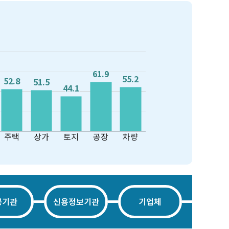
61.9
61.9
55.2
55.2
52.8
52.8
51.5
51.5
44.1
44.1
주택
상가
토지
공장
차량
공기관
신용정보기관
기업체