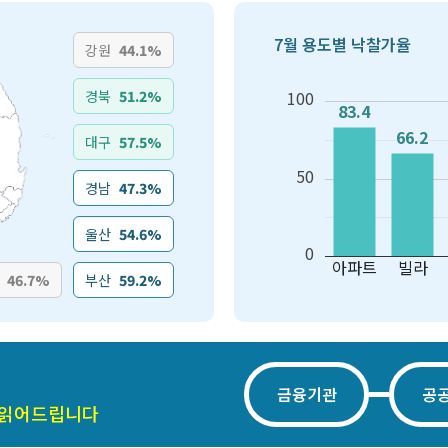
7월 용도별 낙찰가율
강원
44.1%
경북
51.2%
100
83.4
83.4
66.2
66.2
대구
57.5%
50
경남
47.3%
울산
54.6%
0
아파트
빌라
46.7%
부산
59.2%
금융기관
공
 읽어드립니다