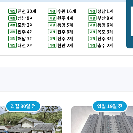
인천 30계
수원 16계
성남 1계
예정
예정
예정
성남 9계
원주 4계
부산 9계
예정
예정
예정
포항 2계
통영 5계
통영 6계
예정
예정
예정
진주 4계
진주 6계
목포 3계
예정
예정
예정
해남 3계
전주 2계
전주 3계
예정
예정
예정
대전 2계
천안 2계
충주 2계
예정
예정
예정
입찰 30일 전
입찰 19일 전