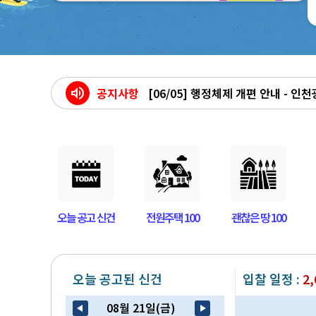
volume_up
공지사항
[07/13] 태인경매 모바일앱 리뉴얼
[06/11] 태인경매 사칭 대출관련 
[06/05] 행정체제 개편 안내 - 인천
[05/06] 클래식 메인 페이지 종료
오늘 공고 신건
전원주택 100
괜찮은 땅 100
오늘 공고된 신건
입찰 일정 :
2,
08월 21일(금)
arrow_back_2
play_arrow