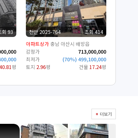
조회 93
천안 2025-764
조회 414
아파트상가
충남 아산시 배방읍
000,000
감정가
713,000,000
400,000
최저가
(70%) 499,100,000
40.81
평
토지
2.96
평
건물
17.24
평
더보기