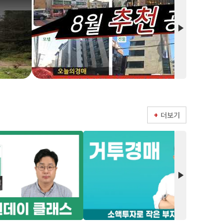
play_arrow
더보기
play_arrow