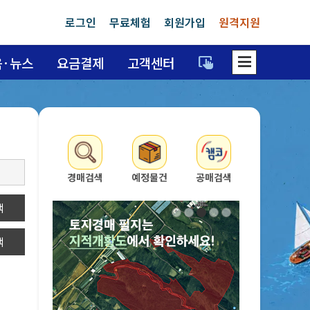
로그인
무료체험
회원가입
원격지원
dehaze
육·뉴스
요금결제
고객센터
trackpad_input
경매검색
예정물건
공매검색
색
색