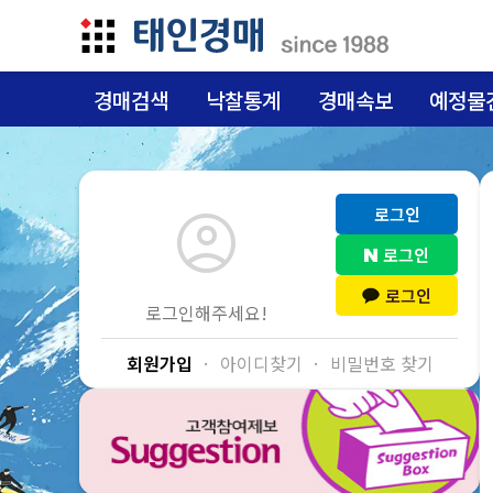
경매검색
낙찰통계
경매속보
예정물
account_circle
로그인
로그인
로그인
로그인해주세요!
회원가입
·
아이디찾기
·
비밀번호 찾기