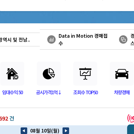
Data in Motion 경매접
 오픈!
bar_chart_4_bars
stack
수
보이스피싱 주의안..
광역시 및 전남..
안내
임대수익 50
공시가격1억↓
조회수 TOP50
차량경매
692
건
08월 10일(월)
arrow_back_2
play_arrow