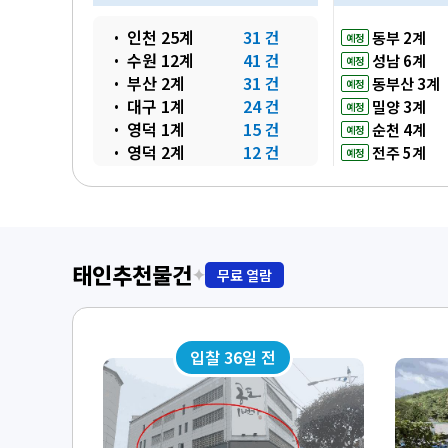
인천 25계
31 건
동부 2계
예정
수원 12계
41 건
성남 6계
예정
부산 2계
31 건
동부산 3계
예정
대구 1계
24 건
밀양 3계
예정
영덕 1계
15 건
순천 4계
예정
영덕 2계
12 건
전주 5계
예정
거창 1계
13 건
거창 2계
8 건
광주 12계
20 건
태인추천물건
✦
무료 열람
입찰 36일 전