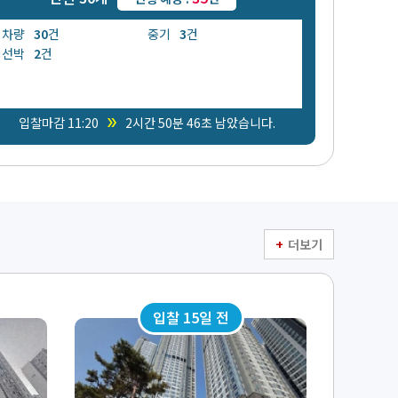
차량
30
건
중기
3
건
선박
2
건
double_arrow
입찰마감 11:20
2시간 50분 44초 남았습니다.
더보기
입찰 15일 전