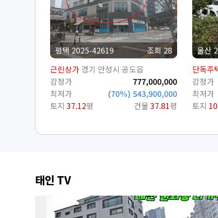
평택 2025-42619
조회 28
울산 2
근린상가
경기 안성시 공도읍
단독주
감정가
777,000,000
감정가
최저가
(70%) 543,900,000
최저가
토지
37.12
평
건물
37.81
평
토지
10
태인 TV