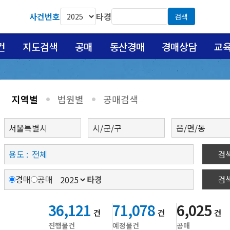
사건번호
타경
검색
건
지도검색
공매
동산경매
경매상담
교
지역별
법원별
공매검색
circle
circle
용도 :
검
경매
공매
타경
검
36,121
71,078
6,025
건
건
건
진행물건
예정물건
공매