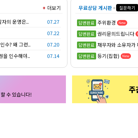
더보기
무료상담 게시판
✦
질문하기
찰자의 운명은..
07.27
주위환경
답변완료
New
07.22
권리문의드립니다
답변완료
수? 왜 그런..
07.20
채무자와 소유자가 
답변완료
권을 인수해야..
07.14
등기(집합)
답변완료
New